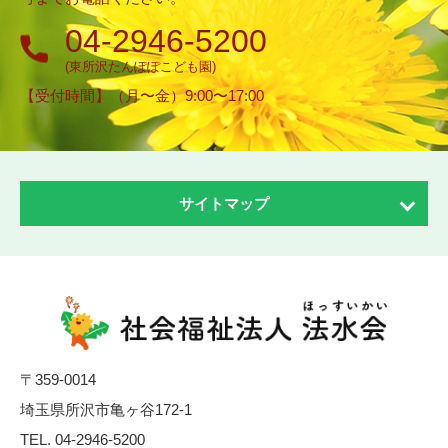
04-2946-5200
(東所沢たんぽぽこども園)
【受付時間】（月〜金）9:00〜17:00
サイトマップ
ホーム
法水会について
理念・方針・ごあいさつ
〒359-0014
沿革
埼玉県所沢市亀ヶ谷172-1
社会貢献活動
TEL.
04-2946-5200