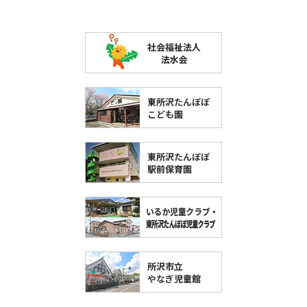
各施設のご案内
東所沢たんぽぽこども園
東所沢たんぽぽ駅前保育園
いるか児童クラブ・東所沢たんぽぽ児童クラブ
所沢市立やなぎ児童館
子育て支援「つぼみ」
採用情報
メッセージ
働きやすい理由
先輩の声
募集要項
施設見学