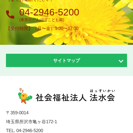
04-2946-5200
(東所沢たんぽぽこども園)
【受付時間】（月〜金）9:00〜17:00
サイトマップ
ホーム
法水会について
理念・方針・ごあいさつ
〒359-0014
沿革
埼玉県所沢市亀ヶ谷172-1
社会貢献活動
TEL.
04-2946-5200