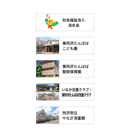
各施設のご案内
東所沢たんぽぽこども園
東所沢たんぽぽ駅前保育園
いるか児童クラブ・東所沢たんぽぽ児童クラブ
所沢市立やなぎ児童館
子育て支援「つぼみ」
採用情報
メッセージ
働きやすい理由
先輩の声
募集要項
施設見学